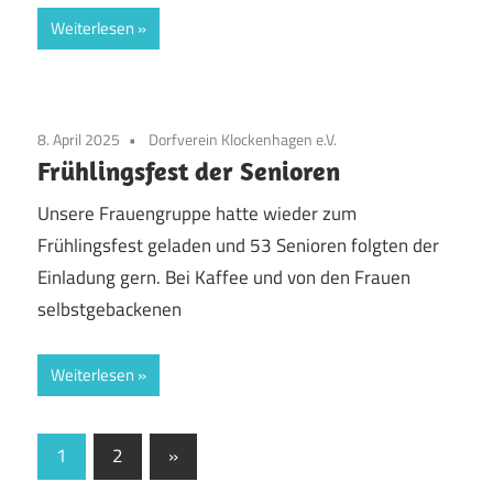
Weiterlesen
8. April 2025
Dorfverein Klockenhagen e.V.
Frühlingsfest der Senioren
Unsere Frauengruppe hatte wieder zum
Frühlingsfest geladen und 53 Senioren folgten der
Einladung gern. Bei Kaffee und von den Frauen
selbstgebackenen
Weiterlesen
Seitennummerierung
Nächste
1
2
»
Beiträge